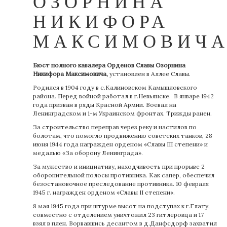
ОЗОРНИНА
НИКИФОРА
МАКСИМОВИЧ
Бюст полного кавалера Орденов Славы
Озорнина
Никифора Максимовича
,
установлен в Аллее Славы.
Родился в 1904 году в с.Калиновском Камышловского
района. Перед войной работал в г.Невьянске. В январе 1942
года призван в ряды Красной Армии. Воевал на
Ленинградском и 1-м Украинском фронтах. Трижды ранен.
За строительство переправ через реку и настилов по
болотам, что помогло продвижению советских танков, 28
июня 1944 года награжден орденом «Славы III степени» и
медалью «За оборону Ленинграда».
За мужество и инициативу, находчивость при прорыве 2
оборонительной полосы противника. Как сапер, обеспечил
безостановочное преследование противника. 10 февраля
1945 г. награжден орденом «Славы II степени».
8 мая 1945 года при штурме высот на подступах к г.Глату,
совместно с отделением уничтожил 23 гитлеровца и 17
взял в плен. Ворвавшись десантом в д.Данфсдорф захватил