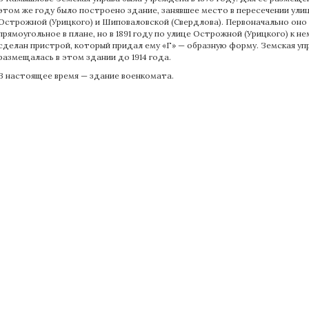
этом же году было построено здание, занявшее место в пересечении ули
Острожной (Урицкого) и Шиповаловской (Свердлова). Первоначально оно
прямоугольное в плане, но в 1891 году по улице Острожной (Урицкого) к не
сделан пристрой, который придал ему «Г» — образную форму. Земская уп
размещалась в этом здании до 1914 года.
В настоящее время — здание военкомата.