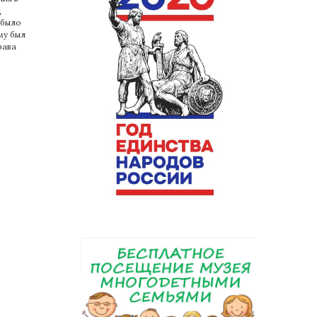
ц
 было
му был
рава