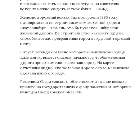
использованы литые колонны из чугуна, на капителях
которых можно увидеть четыре буквы — ЕКЖД.
Железнодорожный вокзал был построен в 1885 году
одновременно со строительством железной дороги
Екатеринбург – Тюмень, это был участок Сибирской
железной дороги. Её строительство, как ничто другое,
способствовало превращению города в крупный торговый
центр.
Бытует легенда согласно которой камышловские купцы
дали взятку вышестоящему начальству, чтобы железная
дорога прошла именно через наш город. На карте
отчетливо видно, что железная дорога около Камышлова
сделала изгиб к городу.
Решением Свердловского облисполкома здание вокзала
принято на государственную охрану памятников истории и
культуры Свердловской области.