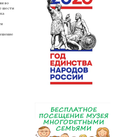
ви во
е шести
дка
ти
решение