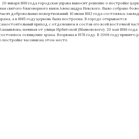
20 января 1881 года городская управа выносит решение о постройке церк
имя святого благоверного князя Александра Невского. Было собрано боле
тысяч добровольных пожертвований. 10 июня 1882 года состоялась закла
храма, а в 1885 году церковь была построена. В городе открывается
самостоятельный приход с отделением в состав его всей восточной час
Камышлова, начиная от улицы Ирбитской (Маяковского). 20 мая 1886 года
состоялось освящение храма. Взорвана в 1978 году. В 2006 году принято 
о постройке часовни на этом месте.