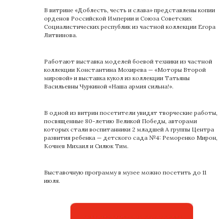
В витрине «Доблесть, честь и слава» представлены копии
орденов Российской Империи и Союза Советских
Социалистических республик из частной коллекции Егора
Литвинова.
Работают выставка моделей боевой техники из частной
коллекции Константина Мохирева — «Моторы Второй
мировой» и выставка кукол из коллекции Татьяны
Васильевны Чуркиной «Наша армия сильна!».
В одной из витрин посетители увидят творческие работы,
посвященные 80-летию Великой Победы, авторами
которых стали воспитанники 2 младшей А группы Центра
развития ребенка — детского сада №4: Реморенко Мирон,
Кочнев Михаил и Силюк Тим.
Выставочную программу в музее можно посетить до 11
июля.