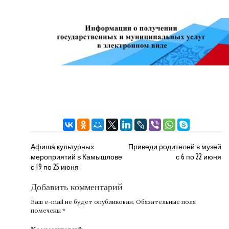
НАВИГАЦИЯ
Афиша культурных
Приведи родителей в музей
мероприятий в Камышлове
с 6 по 22 июня
ПО
с 19 по 25 июня
ЗАПИСЯМ
Добавить комментарий
Ваш e-mail не будет опубликован.
Обязательные поля
помечены
*