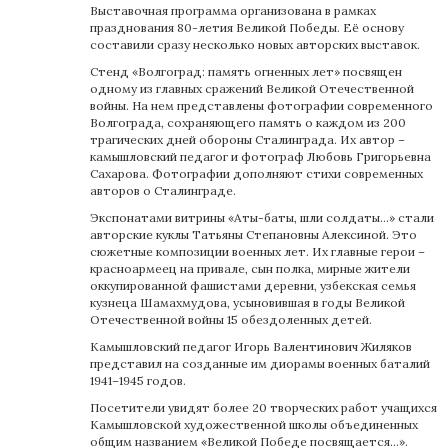
Выставочная программа организована в рамках
празднования 80-летия Великой Победы. Её основу
составили сразу несколько новых авторских выставок.
Стенд «Волгоград: память огненных лет» посвящен
одному из главных сражений Великой Отечественной
войны. На нем представлены фотографии современного
Волгограда, сохраняющего память о каждом из 200
трагических дней обороны Сталинграда. Их автор –
камышловский педагог и фотограф Любовь Григорьевна
Сахарова. Фотографии дополняют стихи современных
авторов о Сталинграде.
Экспонатами витрины «Аты-баты, шли солдаты…» стали
авторские куклы Татьяны Степановны Алексиной. Это
сюжетные композиции военных лет. Их главные герои –
красноармеец на привале, сын полка, мирные жители
оккупированной фашистами деревни, узбекская семья
кузнеца Шамахмудова, усыновившая в годы Великой
Отечественной войны 15 обездоленных детей.
Камышловский педагог Игорь Валентинович Жиляков
представил на созданные им диорамы военных баталий
1941–1945 годов.
Посетители увидят более 20 творческих работ учащихся
Камышловской художественной школы объединенных
общим названием «Великой Победе посвящается…».