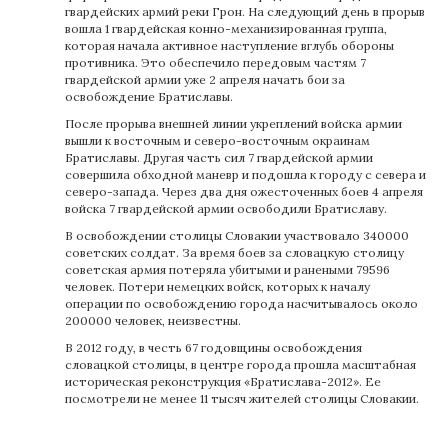
гвардейских армий реки Грон. На следующий день в прорыв
вошла 1 гвардейская конно-механизированная группа,
которая начала активное наступление вглубь обороны
противника. Это обеспечило передовым частям 7
гвардейской армии уже 2 апреля начать бои за
освобождение Братиславы.
После прорыва внешней линии укреплений войска армии
вышли к восточным и северо-восточным окраинам
Братиславы. Другая часть сил 7 гвардейской армии
совершила обходной маневр и подошла к городу с севера и
северо-запада. Через два дня ожесточенных боев 4 апреля
войска 7 гвардейской армии освободили Братиславу.
В освобождении столицы Словакии участвовало 340000
советских солдат. За время боев за словацкую столицу
советская армия потеряла убитыми и ранеными 79596
человек. Потери немецких войск, которых к началу
операции по освобождению города насчитывалось около
200000 человек, неизвестны.
В 2012 году, в честь 67 годовщины освобождения
словацкой столицы, в центре города прошла масштабная
историческая реконструкция «Братислава-2012». Ее
посмотрели не менее 11 тысяч жителей столицы Словакии.