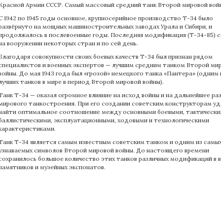
Красной Армии СССР. Самый массовый средний танк Второй мировой вой
С 1942 по 1945 годы основное, крупносерийное производство Т-34 было
развёрнуто на мощных машиностроительных заводах Урала и Сибири, и
продолжалось в послевоенные годы. Последняя модификация (Т-34-85) 
на вооружении некоторых стран и по сей день.
Благодаря совокупности своих боевых качеств Т-34 был признан рядом
специалистов и военных экспертов — лучшим средним танком Второй ми
войны. До мая 1943 года был «грозой» немецкого танка «Пантера» (одним 
лучших танков в мире в период Второй мировой войны).
Танк Т-34 — оказал огромное влияние на исход войны и на дальнейшее ра
мирового танкостроения. При его создании советским конструкторам уд
найти оптимальное соотношение между основными боевыми, тактически
баллистическими, эксплуатационными, ходовыми и технологическими
характеристиками.
Танк Т-34 является самым известным советским танком и одним из самы
узнаваемых символов Второй мировой войны. До настоящего времени
сохранилось большое количество этих танков различных модификаций в 
памятников и музейных экспонатов.