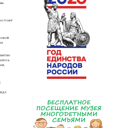
ны.
состоит
ровой
из
звитие
алось
ми,
х
виде