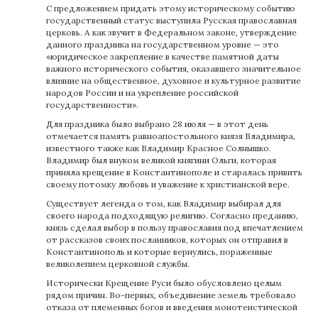
С предложением придать этому историческому событию
государственный статус выступила Русская православная
церковь. А как звучит в Федеральном законе, утверждение
данного праздника на государственном уровне — это
«юридическое закрепление в качестве памятной даты
важного исторического события, оказавшего значительное
влияние на общественное, духовное и культурное развитие
народов России и на укрепление российской
государственности».
Для праздника было выбрано 28 июля — в этот день
отмечается память равноапостольного князя Владимира,
известного также как Владимир Красное Солнышко.
Владимир был внуком великой княгини Ольги, которая
приняла крещение в Константинополе и старалась привить
своему потомку любовь и уважение к христианской вере.
Существует легенда о том, как Владимир выбирал для
своего народа подходящую религию. Согласно преданию,
князь сделал выбор в пользу православия под впечатлением
от рассказов своих посланников, которых он отправил в
Константинополь и которые вернулись, пораженные
великолепием церковной службы.
Исторически Крещение Руси было обусловлено целым
рядом причин. Во-первых, объединение земель требовало
отказа от племенных богов и введения монотеистической