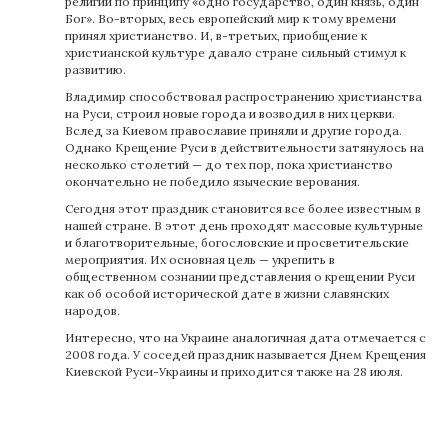
религии по принципу «одно государство, один князь, один
Бог». Во-вторых, весь европейский мир к тому времени
принял христианство. И, в-третьих, приобщение к
христианской культуре давало стране сильный стимул к
развитию.
Владимир способствовал распространению христианства
на Руси, строил новые города и возводил в них церкви.
Вслед за Киевом православие приняли и другие города.
Однако Крещение Руси в действительности затянулось на
несколько столетий — до тех пор, пока христианство
окончательно не победило языческие верования.
Сегодня этот праздник становится все более известным в
нашей стране. В этот день проходят массовые культурные
и благотворительные, богословские и просветительские
мероприятия. Их основная цель — укрепить в
общественном сознании представления о крещении Руси
как об особой исторической дате в жизни славянских
народов.
Интересно, что на Украине аналогичная дата отмечается с
2008 года. У соседей праздник называется Днем Крещения
Киевской Руси-Украины и приходится также на 28 июля.