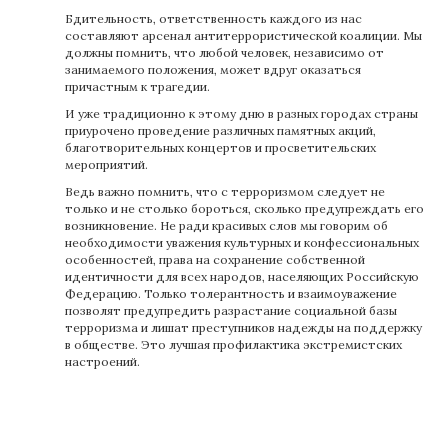
Бдительность, ответственность каждого из нас
составляют арсенал антитеррористической коалиции. Мы
должны помнить, что любой человек, независимо от
занимаемого положения, может вдруг оказаться
причастным к трагедии.
И уже традиционно к этому дню в разных городах страны
приурочено проведение различных памятных акций,
благотворительных концертов и просветительских
мероприятий.
Ведь важно помнить, что с терроризмом следует не
только и не столько бороться, сколько предупреждать его
возникновение. Не ради красивых слов мы говорим об
необходимости уважения культурных и конфессиональных
особенностей, права на сохранение собственной
идентичности для всех народов, населяющих Российскую
Федерацию. Только толерантность и взаимоуважение
позволят предупредить разрастание социальной базы
терроризма и лишат преступников надежды на поддержку
в обществе. Это лучшая профилактика экстремистских
настроений.