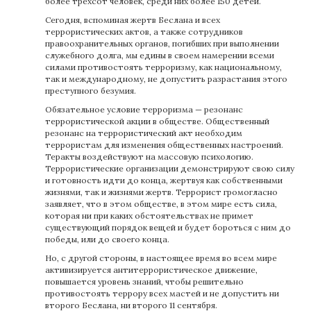
более трехсот человек, среди них более 150 детей.
Сегодня, вспоминая жертв Беслана и всех
террористических актов, а также сотрудников
правоохранительных органов, погибших при выполнении
служебного долга, мы едины в своем намерении всеми
силами противостоять терроризму, как национальному,
так и международному, не допустить разрастания этого
преступного безумия.
Обязательное условие терроризма — резонанс
террористической акции в обществе. Общественный
резонанс на террористический акт необходим
террористам для изменения общественных настроений.
Теракты воздействуют на массовую психологию.
Террористические организации демонстрируют свою силу
и готовность идти до конца, жертвуя как собственными
жизнями, так и жизнями жертв. Террорист громогласно
заявляет, что в этом обществе, в этом мире есть сила,
которая ни при каких обстоятельствах не примет
существующий порядок вещей и будет бороться с ним до
победы, или до своего конца.
Но, с другой стороны, в настоящее время во всем мире
активизируется антитеррористическое движение,
повышается уровень знаний, чтобы решительно
противостоять террору всех мастей и не допустить ни
второго Беслана, ни второго 11 сентября.