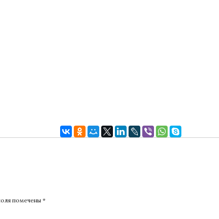
поля помечены
*